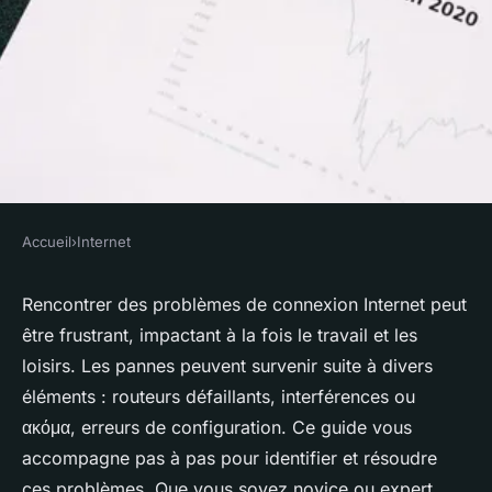
Accueil
›
Internet
INTERNET
Comment résoudre des
Rencontrer des problèmes de connexion Internet peut
être frustrant, impactant à la fois le travail et les
problèmes de connexion
loisirs. Les pannes peuvent survenir suite à divers
Internet ?
éléments : routeurs défaillants, interférences ou
ακόμα, erreurs de configuration. Ce guide vous
Milo
•
9 octobre 2024
•
7 min de lecture
accompagne pas à pas pour identifier et résoudre
ces problèmes. Que vous soyez novice ou expert,